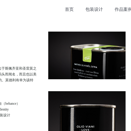
首页
包装设计
作品案
位于斯佩齐亚和圣雷莫之
码头而闻名，而且也以美
供的。莫德利有幸为该特
ehance）
ntity
装设计