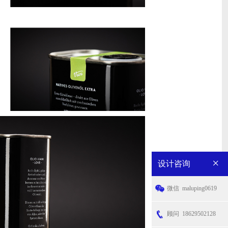
×
设计咨询
微信
maluping0619
顾问
18629502128