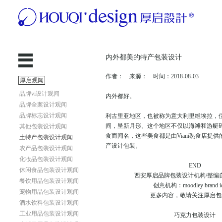
内外都美的特产包装设计
作者： 来源： 时间：2018-08-03
厚启观闻
品牌vi设计观闻
内外都好。
品牌全案设计观闻
品牌标志设计观闻
利古里亚地区，也被称为意大利里维埃拉，
间，呈新月形。这个地区不仅以海滩和游艇
其他包装设计观闻
食而闻名，这些美食都是由Viani熟食店提
土特产包装设计观闻
产设计包装。
农产品包装设计观闻
化妆品包装设计观闻
END
休闲食品包装设计观闻
西安厚启品牌包装设计机构/整编自（b
餐饮用品包装设计观闻
创意机构：moodley brand ide
宠物用品包装设计观闻
更多内容，敬请关注厚启包
酒水饮料包装设计观闻
工业用品包装设计观闻
巧克力包装设计